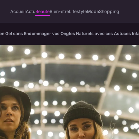
Accueil
Actu
Beaute
Bien-etre
Lifestyle
Mode
Shopping
 en Gel sans Endommager vos Ongles Naturels avec ces Astuces Infai