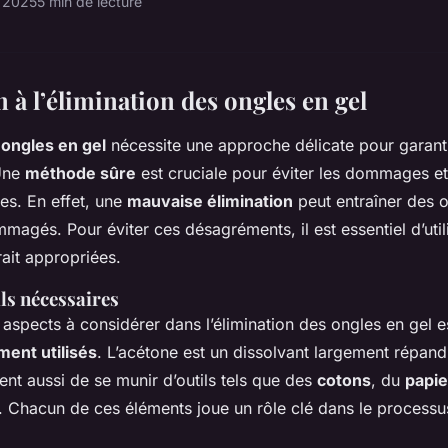
l 2025
5 min de lecture
 à l’élimination des ongles en gel
 ongles en gel
nécessite une approche délicate pour garanti
 Une
méthode sûre
est cruciale pour éviter les dommages et
es. En effet, une
mauvaise élimination
peut entraîner des o
magés. Pour éviter ces désagréments, il est essentiel d’util
rait appropriées.
ils nécessaires
aspects à considérer dans l’élimination des ongles en gel est
ent utilisés
. L’acétone est un dissolvant largement répan
vient aussi de se munir d’outils tels que des
cotons
, du
papie
. Chacun de ces éléments joue un rôle clé dans le processu