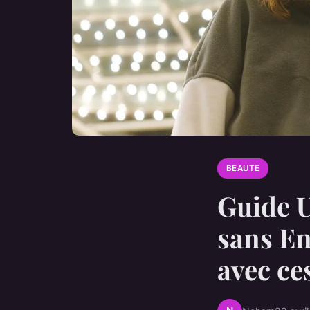
BEAUTE
Guide U
sans E
avec ce