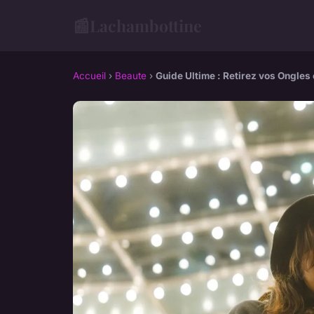
📰
Lachambottine
Accueil
›
Beaute
›
Guide Ultime : Retirez vos Ongles