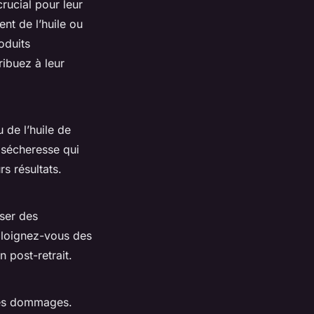
rucial pour leur
nt de l’huile ou
oduits
ribuez à leur
 de l’huile de
a sécheresse qui
s résultats.
iser des
 Éloignez-vous des
n post-retrait.
 les dommages.