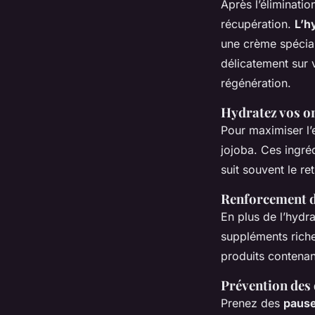
Après l’éliminati
récupération.
L’h
une crème spécial
délicatement sur v
régénération.
Hydratez vos o
Pour maximiser l’e
jojoba. Ces ingréd
suit souvent le re
Renforcement d
En plus de l’hydr
suppléments riche
produits contenant
Prévention des
Prenez des
pause