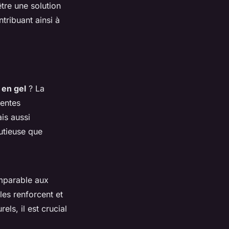
tre une solution
tribuant ainsi à
 en gel
? La
lentes
ais aussi
nutieuse que
omparable aux
es renforcent et
ls, il est crucial