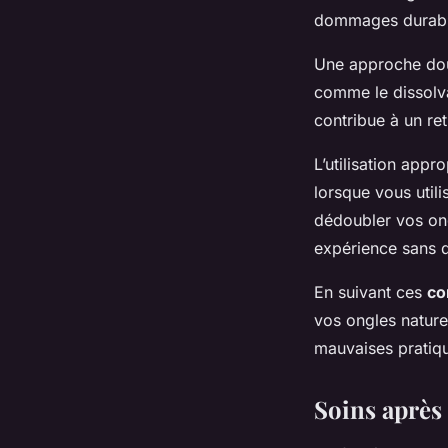
dommages durabl
Une approche douc
comme le dissolva
contribue à un re
L’utilisation appr
lorsque vous util
dédoubler vos ong
expérience sans
En suivant ces
co
vos ongles nature
mauvaises pratique
Soins après 