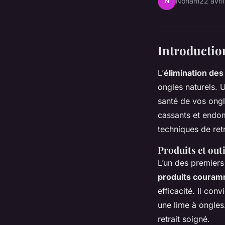
N
Noham
22 avri
Introduction
L’
élimination des
ongles naturels.
santé de vos ongl
cassants et endom
techniques de ret
Produits et out
L’un des premiers 
produits couramm
efficacité. Il con
une lime à ongles
retrait soigné.