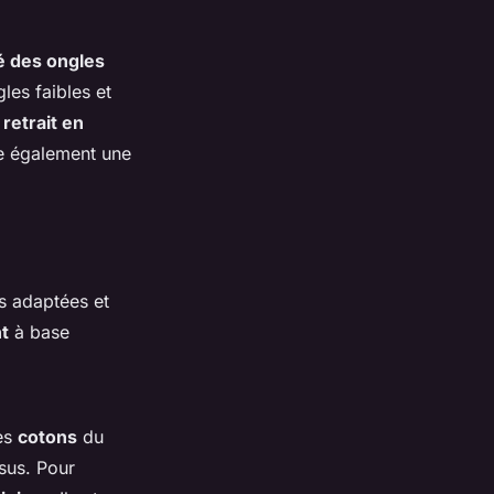
é des ongles
les faibles et
n
retrait en
ge également une
s adaptées et
t
à base
des
cotons
du
ssus. Pour