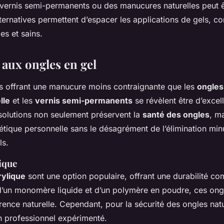
 vernis semi-permanents ou des manucures naturelles peut ê
ernatives permettent d’espacer les applications de gels, con
es et sains.
 aux ongles en gel
s offrant une manucure moins contraignante que les
ongles
lle
et les
vernis semi-permanents
se révèlent être d’excel
 solutions non seulement préservent la
santé des ongles
, m
thétique personnelle sans le désagrément de l’élimination mi
ls.
ique
rylique
sont une option populaire, offrant une durabilité c
’un monomère liquide et d’un polymère en poudre, ces ongl
ence naturelle. Cependant, pour la sécurité des ongles nature
n professionnel expérimenté.