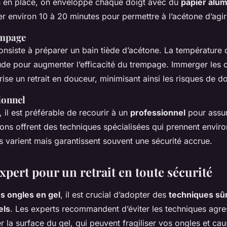
on en place, on enveloppe chaque doigt avec du
papier alu
ter environ 10 à 20 minutes pour permettre à l’acétone d’agi
empage
nsiste à préparer un bain tiède d’acétone.
La température d
e pour augmenter l’efficacité du trempage. Immerger les 
rise un retrait en douceur, minimisant ainsi les risques de
ionnel
 il est préférable de recourir à un
professionnel
pour assu
lons offrent des techniques spécialisées qui prennent envir
s varient mais garantissent souvent une sécurité accrue.
xpert pour un retrait en toute sécurité
es ongles en gel
, il est crucial d’adopter des
techniques sû
els
. Les experts recommandent d’éviter les techniques agr
r la surface du gel, qui peuvent fragiliser vos ongles et ca