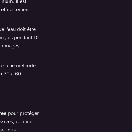
minium
. Il est
r efficacement.
e l’eau
doit être
ongles pendant 10
 dommages.
rer une méthode
on 30 à 60
res
pour protéger
essives, comme
user des