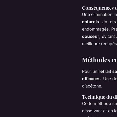
Conséquences d
Une élimination i
naturels
. Un retr
endommagés. Pren
douceur
, évitan
meilleure récupér
Méthodes re
Pour un
retrait 
efficaces
. Une de
d’acétone.
Technique du d
Cette méthode imp
dissolvant et en 