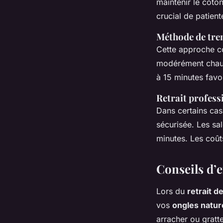
maintenir le cot
crucial de patien
Méthode de tr
Cette approche co
modérément chaud
à 15 minutes favo
Retrait profess
Dans certains cas,
sécurisée. Les sa
minutes. Les coût
Conseils d’e
Lors du
retrait d
vos
ongles natur
arracher ou gratte