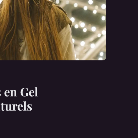
s en Gel
turels