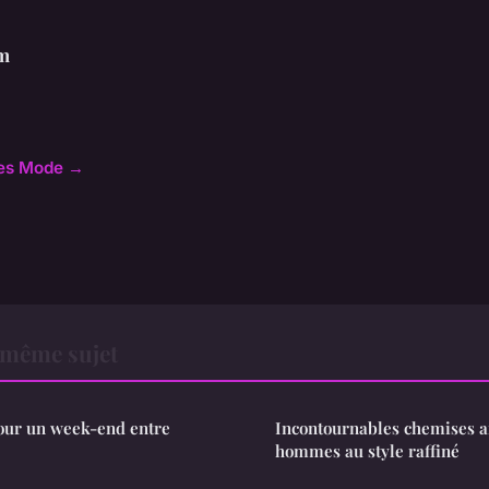
m
cles Mode →
 même sujet
pour un week-end entre
Incontournables chemises a
hommes au style raffiné