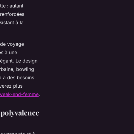
te : autant
 renforcées
istant à la
c de voyage
és à une
légant. Le design
rbaine, bowling
d à des besoins
verez plus
ac-week-end-femme
.
t polyvalence