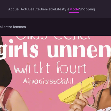
Accueil
Actu
Beaute
Bien-etre
Lifestyle
Mode
Shopping
ssi entre femmes