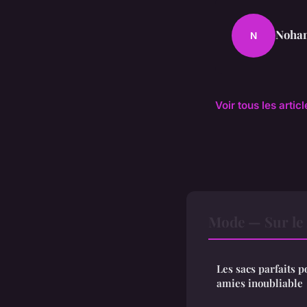
Noha
N
Voir tous les arti
Mode — Sur le
Les sacs parfaits 
amies inoubliable