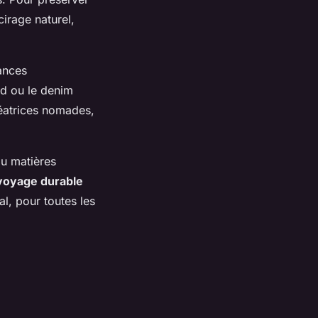
cirage naturel,
ances
rd ou le denim
réatrices nomades,
ou matières
voyage durable
al, pour toutes les