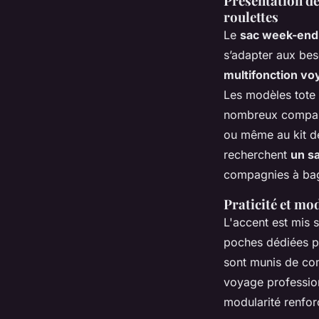
Présentation de
roulettes
Le
sac week-end
s’adapter aux bes
multifonction v
Les modèles tote e
nombreux compart
ou même au kit de
recherchent
un s
compagnies à bag
Praticité et mo
L'accent est mis su
poches dédiées p
sont munis de com
voyage profession
modularité renfor