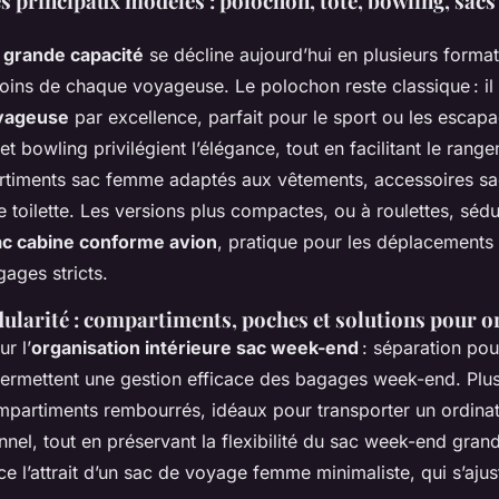
s principaux modèles : polochon, tote, bowling, sacs
 grande capacité
se décline aujourd’hui en plusieurs forma
oins de chaque voyageuse. Le polochon reste classique : il
oyageuse
par excellence, parfait pour le sport ou les escap
t bowling privilégient l’élégance, tout en facilitant le ran
iments sac femme adaptés aux vêtements, accessoires sa
 toilette. Les versions plus compactes, ou à roulettes, sédu
ac cabine conforme avion
, pratique pour les déplacements
ages stricts.
dularité : compartiments, poches et solutions pour o
r l’
organisation intérieure sac week-end
: séparation pou
ermettent une gestion efficace des bagages week-end. Plu
partiments rembourrés, idéaux pour transporter un ordinat
nel, tout en préservant la flexibilité du sac week-end gran
ce l’attrait d’un sac de voyage femme minimaliste, qui s’aju