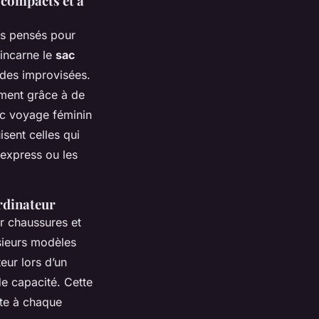
 compacts et à
ts pensés pour
 incarne le
sac
ades improvisées.
gement grâce à de
c voyage féminin
isent celles qui
 express ou les
rdinateur
r chaussures et
sieurs modèles
eur lors d’un
de capacité. Cette
ste à chaque