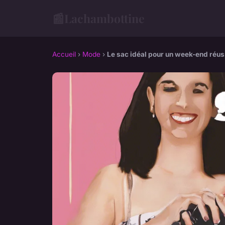
📰
Lachambottine
Accueil
›
Mode
›
Le sac idéal pour un week-end réu