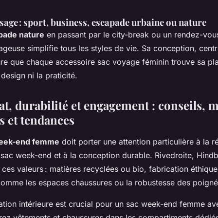
sage : sport, business, escapade urbaine ou nature
apade nature
en passant par le city-break ou un rendez-vous
geuse simplifie tous les styles de vie. Sa conception, centr
re que chaque accessoire sac voyage féminin trouve sa pl
esign ni la praticité.
at, durabilité et engagement : conseils, 
s et tendances
 week-end femme
doit porter une attention particulière à la r
sac week-end et à la conception durable. Rivedroite, Hind
 ces valeurs : matières recyclées ou bio, fabrication éthique
 comme les espaces chaussures ou la robustesse des poigné
isation intérieure est crucial pour un sac week-end femme a
rez vêtements et chaussures dans les compartiments dédiés