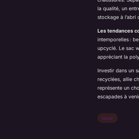
la qualité, un ent
stockage à l’abri 
Les tendances c
intemporelles : b
upcyclé. Le sac w
appréciant la pol
Investir dans un 
recyclées, allie 
représente un choi
escapades à venir
Mode