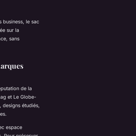
 business, le sac
ée sur la
ace, sans
marques
éputation de la
bag et Le Globe-
, designs étudiés,
es.
vec espace
. Pour préserver