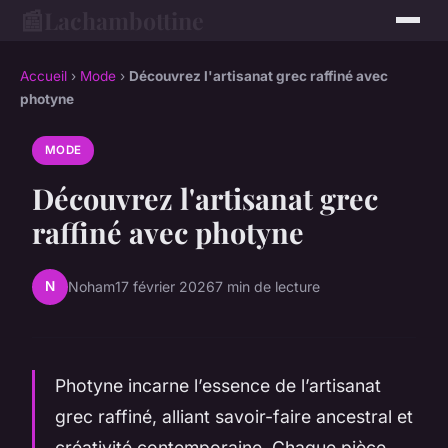
📰
Lachambottine
Accueil
›
Mode
›
Découvrez l'artisanat grec raffiné avec
photyne
MODE
Découvrez l'artisanat grec
raffiné avec photyne
N
Noham
17 février 2026
7 min de lecture
Photyne incarne l’essence de l’artisanat
grec raffiné, alliant savoir-faire ancestral et
créativité contemporaine. Chaque pièce